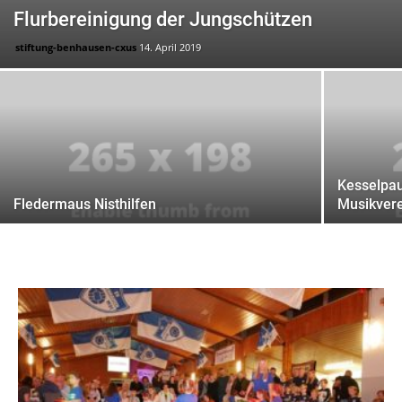
Flurbereinigung der Jungschützen
stiftung-benhausen-cxus
14. April 2019
Kesselpau
Fledermaus Nisthilfen
Musikver