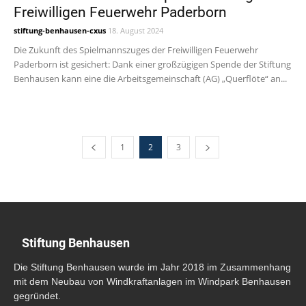
Freiwilligen Feuerwehr Paderborn
stiftung-benhausen-cxus
18. August 2024
Die Zukunft des Spielmannszuges der Freiwilligen Feuerwehr
Paderborn ist gesichert: Dank einer großzügigen Spende der Stiftung
Benhausen kann eine die Arbeitsgemeinschaft (AG) „Querflöte“ an...
1
2
3
Stiftung Benhausen
Die Stiftung Benhausen wurde im Jahr 2018 im Zusammenhang
mit dem Neubau von Windkraftanlagen im Windpark Benhausen
gegründet.